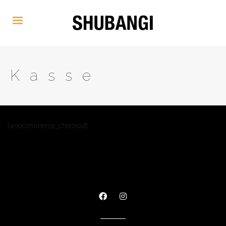
Kasse
[woocommerce_checkout]