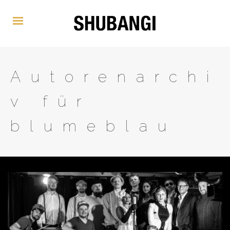
Autorenarchi
v für
blumeblau