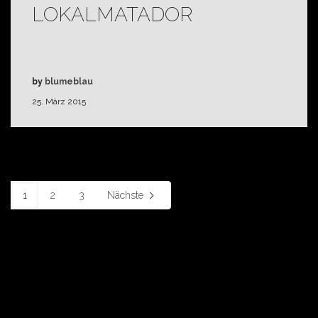
LOKALMATADOR
by
blumeblau
25. März 2015
1
2
3
Nächste