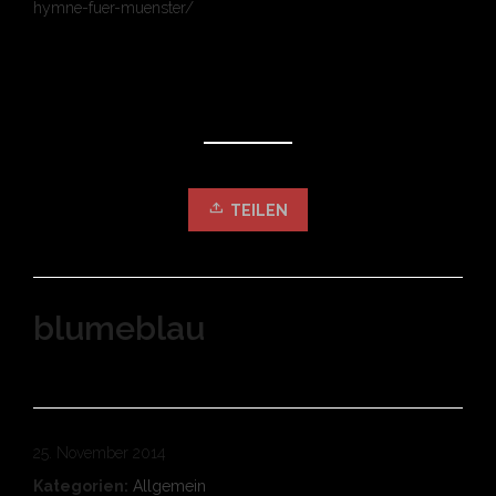
hymne-fuer-muenster/
TEILEN
blumeblau
25. November 2014
Kategorien:
Allgemein