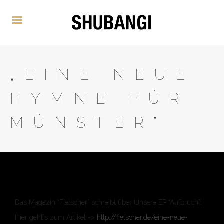
„EINE NEUE
HYMNE FÜR
MÜNSTER”
Das Magazin “Fietscher” schreibt über Unsere EP “Aufbruch”!
Hier geht´s zum Artikel ->
http://fietscher.de/eine-neue-